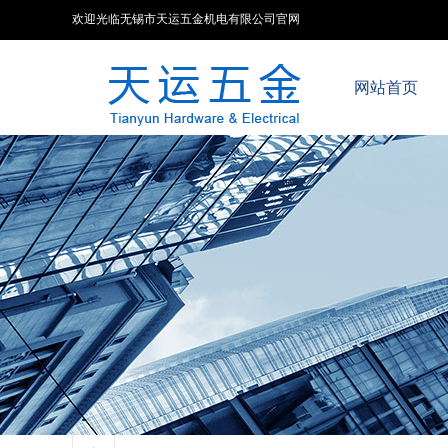
欢迎光临无锡市天运五金机电有限公司官网
网站首页