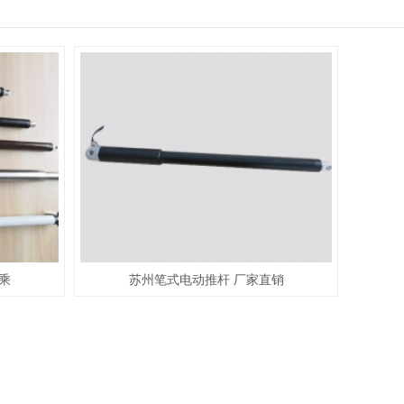
乘
苏州笔式电动推杆 厂家直销