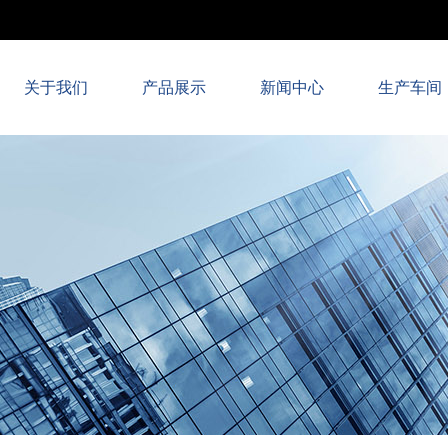
关于我们
产品展示
新闻中心
生产车间