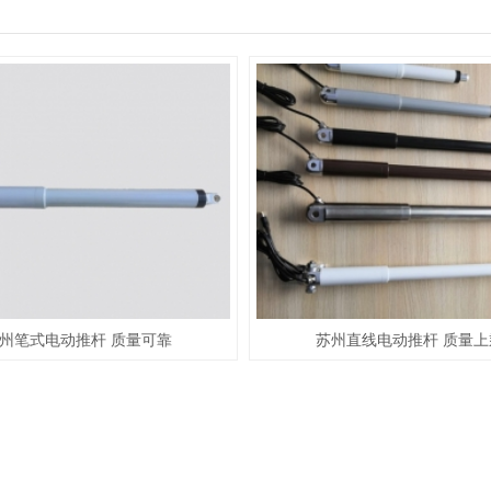
州笔式电动推杆 质量可靠
苏州直线电动推杆 质量上